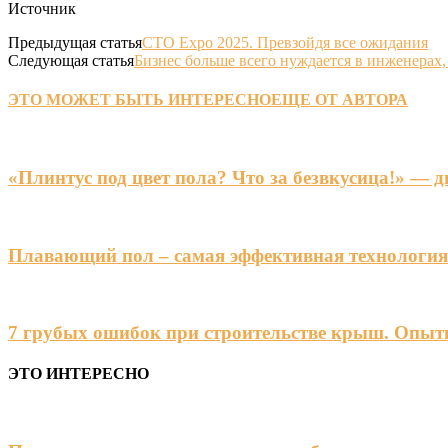
Источник
Предыдущая статья
СТО Expo 2025. Превзойдя все ожидания
Следующая статья
Бизнес больше всего нуждается в инженерах,
ЭТО МОЖЕТ БЫТЬ ИНТЕРЕСНО
ЕЩЕ ОТ АВТОРА
«Плинтус под цвет пола? Что за безвкусица!» — 
Плавающий пол – самая эффективная технологи
7 грубых ошибок при строительстве крыш. Опыт
ЭТО ИНТЕРЕСНО