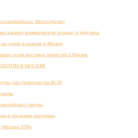
таллообработка. Металлургия»
ans покажет коммерческую технику в действии
 на одной площадке в Москве
ршит сезон выставок запчастей в Москве
 ОПТОМ В МОСКВЕ
ктуры для строительства ВСМ
одрома
 российских городах
ория и традиции праздника
 «Москва 2030»