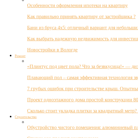
Особенности оформления ипотеки на квартиру
Как правильно принять квартиру от застройщика ?
Бани из бруса 4х5: отличный вариант для небольши
Как выбрать надежную недвижимость для инвестиц
Новостройки в Вологде
Ремонт
«Плинтус под цвет пола? Что за безвкусица!» — ди
Плавающий пол – самая эффективная технология з
7 грубых ошибок при строительстве крыш. Опытны
Проект одноэтажного дома простой конструкции 80
Сколько стоит укладка плитки за квадратный метр
Строительство
Обустройство чистого помещения: алюминиевый пл