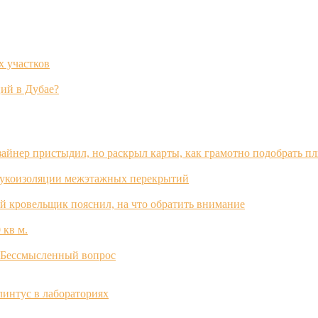
х участков
ий в Дубае?
зайнер пристыдил, но раскрыл карты, как грамотно подобрать п
вукоизоляции межэтажных перекрытий
й кровельщик пояснил, на что обратить внимание
 кв м.
? Бессмысленный вопрос
интус в лабораториях