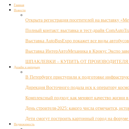
Главная
Новости
Открыта регистрация посетителей на выставку «Ме
Полный контакт: выставка и тест-драйв ComAutoTr
Выставка AutoBusExpo покажет все виды автобусов
Выставка ИнтерАвтоМеханика в Крокус Экспо заве
ШПАКЛЕВКИ – КУПИТЬ ОТ ПРОИЗВОДИТЕЛЯ
Дизайн и интерьер
В Петербурге приступили к подготовке инфрастру
Дирекция Восточного подала иск к оператору косм
Комплексный подход: как меняют качество жизни в
День строителя-2025: какого числа отмечается, ист
Дети смогут построить картонный город на форуме
Недвижимость