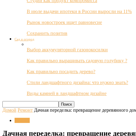
Студии как продукт компромисса
В июле выдачи ипотеки в России выросли на 11%
Рынок новостроек ищет равновесие
Сохранить позитив
Сад и огород
Выбор аккумуляторной газонокосилки
Как правильно выращивать садовую голубику ?
Как правильно посадить дерево?
Стили ландшафтного дизайна: что нужно знать?
Виды камней в ландшафтном дизайне
Домой
Ремонт
Дачная переделка: превращение деревянного д
Ремонт
Дачная переделка: превращение дерев