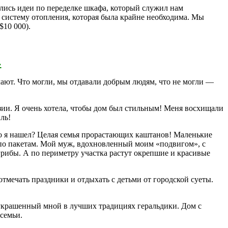
ались идеи по переделке шкафа, который служил нам
систему отопления, которая была крайне необходима. Мы
$10 000).
›
лают. Что могли, мы отдавали добрым людям, что не могли —
зии. Я очень хотела, чтобы дом был стильным! Меня восхищали
ль!
что я нашел? Целая семья прорастающих каштанов! Маленькие
ы по пакетам. Мой муж, вдохновленный моим «подвигом», с
грибы. А по периметру участка растут окрепшие и красивые
тмечать праздники и отдыхать с детьми от городской суеты.
 украшенный мной в лучших традициях геральдики. Дом с
семьи.