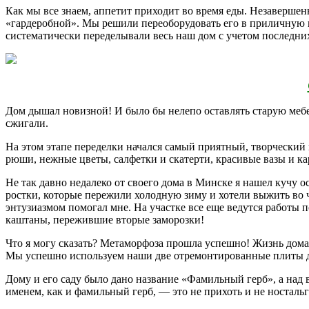
Как мы все знаем, аппетит приходит во время еды. Незаверше
«гардеробной». Мы решили переоборудовать его в приличную 
систематически переделывали весь наш дом с учетом последних
Дом дышал новизной! И было бы нелепо оставлять старую мебе
сжигали.
На этом этапе переделки начался самый приятный, творческий
рюши, нежные цветы, салфетки и скатерти, красивые вазы и ка
Не так давно недалеко от своего дома в Минске я нашел кучу 
ростки, которые пережили холодную зиму и хотели выжить во 
энтузиазмом помогал мне. На участке все еще ведутся работы 
каштаны, пережившие вторые заморозки!
Что я могу сказать? Метаморфоза прошла успешно! Жизнь дома 
Мы успешно используем наши две отремонтированные плиты д
Дому и его саду было дано название «Фамильный герб», а над
именем, как и фамильный герб, — это не прихоть и не носталь