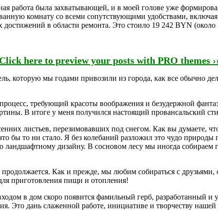
нная работа была захватывающей, и в моей голове уже формиров
ванную комнату со всеми сопутствующими удобствами, включая 
 достижений в области ремонта. Это стоило 19 242 BYN (около 
Click here to preview your posts with PRO themes ›
ль, которую мы годами привозили из города, как все обычно де
 процесс, требующий красоты воображения и безудержной фанта
ртины. В итоге у меня получился настоящий провансальский сти
осенних листьев, перезимовавших под снегом. Как вы думаете, 
что бы то ни стало. Я без колебаний разложил это чудо природ
по ландшафтному дизайну. В сосновом лесу мы иногда собираем 
продолжается. Как и прежде, мы любим собираться с друзьями, о
ля приготовления пищи и отопления!
 входом в дом скоро появится фамильный герб, разработанный и
гия. Это дань слаженной работе, инициативе и творчеству нашей 