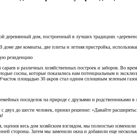
шой деревянный дом, построенный в лучших традициях «деревенс
В доме две комнаты, две плиты и летняя пристройка, использова
и сараев и различных хозяйственных построек и заборов. Во вр
молодые сосны, которые показались нам потенциальным и эксклю
 Участок площадью 30 акров стал одним сплошным зеленым газо
семейных посиделок на природе с друзьями и родственниками в л
с с двух до шести человек, принял решение: «Давайте расширят
я!
, оценив весь дом хозяйским взглядом, мы полностью изменили 
нней стороны. Затем мы заменили окна и добавили еще нескольк