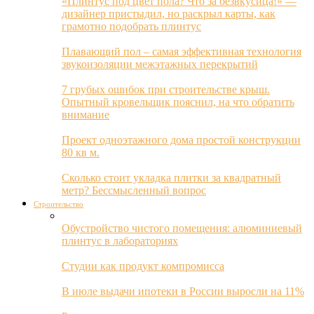
«Плинтус под цвет пола? Что за безвкусица!» —
дизайнер пристыдил, но раскрыл карты, как
грамотно подобрать плинтус
Плавающий пол – самая эффективная технология
звукоизоляции межэтажных перекрытий
7 грубых ошибок при строительстве крыш.
Опытный кровельщик пояснил, на что обратить
внимание
Проект одноэтажного дома простой конструкции
80 кв м.
Сколько стоит укладка плитки за квадратный
метр? Бессмысленный вопрос
Строительство
Обустройство чистого помещения: алюминиевый
плинтус в лабораториях
Студии как продукт компромисса
В июле выдачи ипотеки в России выросли на 11%