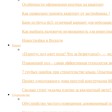
Особенности оформления ипотеки на квартиру
Как правильно принять квартиру от застройщика ?
Бани из бруса 4х5: отличный вариант для небольши
Как выбрать надежную недвижимость для инвестиц
Новостройки в Вологде
Ремонт
«Плинтус под цвет пола? Что за безвкусица!» — ди
Плавающий пол – самая эффективная технология з
7 грубых ошибок при строительстве крыш. Опытны
Проект одноэтажного дома простой конструкции 80
Сколько стоит укладка плитки за квадратный метр
Строительство
Обустройство чистого помещения: алюминиевый пл