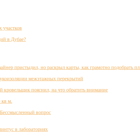
х участков
ий в Дубае?
зайнер пристыдил, но раскрыл карты, как грамотно подобрать п
вукоизоляции межэтажных перекрытий
й кровельщик пояснил, на что обратить внимание
 кв м.
? Бессмысленный вопрос
интус в лабораториях