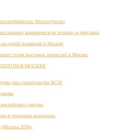
таллообработка. Металлургия»
ans покажет коммерческую технику в действии
 на одной площадке в Москве
ршит сезон выставок запчастей в Москве
 ОПТОМ В МОСКВЕ
ктуры для строительства ВСМ
одрома
 российских городах
ория и традиции праздника
 «Москва 2030»