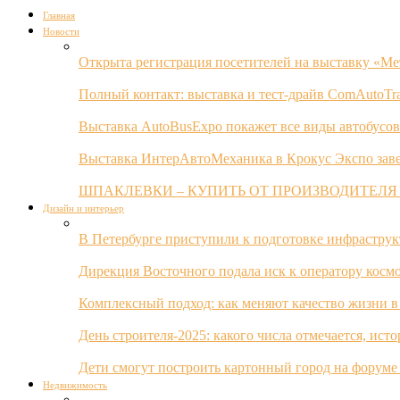
Главная
Новости
Открыта регистрация посетителей на выставку «Ме
Полный контакт: выставка и тест-драйв ComAutoTr
Выставка AutoBusExpo покажет все виды автобусов
Выставка ИнтерАвтоМеханика в Крокус Экспо заве
ШПАКЛЕВКИ – КУПИТЬ ОТ ПРОИЗВОДИТЕЛЯ
Дизайн и интерьер
В Петербурге приступили к подготовке инфрастру
Дирекция Восточного подала иск к оператору косм
Комплексный подход: как меняют качество жизни в
День строителя-2025: какого числа отмечается, ист
Дети смогут построить картонный город на форуме
Недвижимость