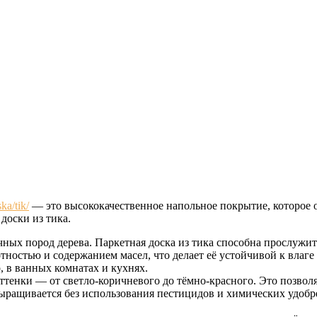
ka/tik/
— это высококачественное напольное покрытие, которое 
доски из тика.
ых пород дерева. Паркетная доска из тика способна прослужить б
тностью и содержанием масел, что делает её устойчивой к влаге
 в ванных комнатах и кухнях.
ттенки — от светло-коричневого до тёмно-красного. Это позвол
выращивается без использования пестицидов и химических удобре