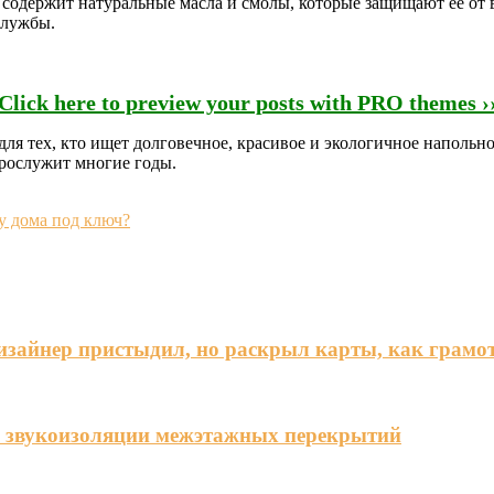
 содержит натуральные масла и смолы, которые защищают её от 
службы.
Click here to preview your posts with PRO themes ›
для тех, кто ищет долговечное, красивое и экологичное напольн
прослужит многие годы.
у дома под ключ?
дизайнер пристыдил, но раскрыл карты, как грамо
я звукоизоляции межэтажных перекрытий