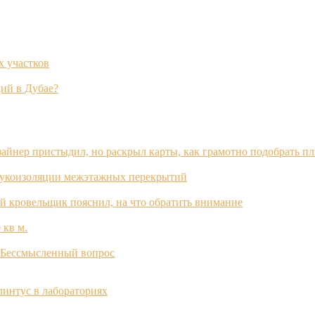
х участков
ий в Дубае?
зайнер пристыдил, но раскрыл карты, как грамотно подобрать п
вукоизоляции межэтажных перекрытий
й кровельщик пояснил, на что обратить внимание
 кв м.
? Бессмысленный вопрос
интус в лабораториях