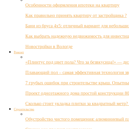
Особенности оформления ипотеки на квартиру
Как правильно принять квартиру от застройщика ?
Бани из бруса 4х5: отличный вариант для небольши
Как выбрать надежную недвижимость для инвестиц
Новостройки в Вологде
Ремонт
«Плинтус под цвет пола? Что за безвкусица!» — ди
Плавающий пол – самая эффективная технология з
7 грубых ошибок при строительстве крыш. Опытны
Проект одноэтажного дома простой конструкции 80
Сколько стоит укладка плитки за квадратный метр
Строительство
Обустройство чистого помещения: алюминиевый пл