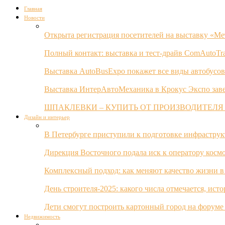
Главная
Новости
Открыта регистрация посетителей на выставку «Ме
Полный контакт: выставка и тест-драйв ComAutoTr
Выставка AutoBusExpo покажет все виды автобусов
Выставка ИнтерАвтоМеханика в Крокус Экспо заве
ШПАКЛЕВКИ – КУПИТЬ ОТ ПРОИЗВОДИТЕЛЯ
Дизайн и интерьер
В Петербурге приступили к подготовке инфрастру
Дирекция Восточного подала иск к оператору косм
Комплексный подход: как меняют качество жизни в
День строителя-2025: какого числа отмечается, ист
Дети смогут построить картонный город на форуме
Недвижимость