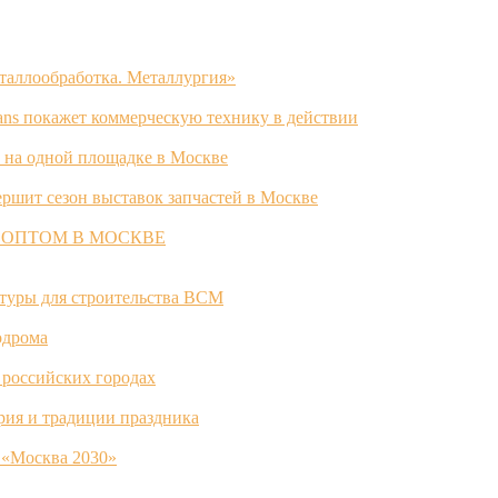
таллообработка. Металлургия»
ans покажет коммерческую технику в действии
 на одной площадке в Москве
ршит сезон выставок запчастей в Москве
 ОПТОМ В МОСКВЕ
ктуры для строительства ВСМ
одрома
 российских городах
ория и традиции праздника
 «Москва 2030»