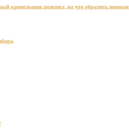
ный кровельщик пояснил, на что обратить вниман
ыбора
?