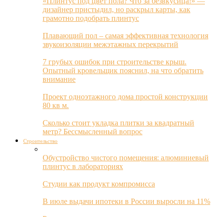
«Плинтус под цвет пола? Что за безвкусица!» —
дизайнер пристыдил, но раскрыл карты, как
грамотно подобрать плинтус
Плавающий пол – самая эффективная технология
звукоизоляции межэтажных перекрытий
7 грубых ошибок при строительстве крыш.
Опытный кровельщик пояснил, на что обратить
внимание
Проект одноэтажного дома простой конструкции
80 кв м.
Сколько стоит укладка плитки за квадратный
метр? Бессмысленный вопрос
Строительство
Обустройство чистого помещения: алюминиевый
плинтус в лабораториях
Студии как продукт компромисса
В июле выдачи ипотеки в России выросли на 11%