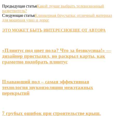
Предыдущая статья
Какой лучше выбрать телевизионный
разветвитель?
Следующая статья
Клинкерная брусчатка: отличный материал
для мощения улиц и дорог
ЭТО МОЖЕТ БЫТЬ ИНТЕРЕСНО
ЕЩЕ ОТ АВТОРА
«Плинтус под цвет пола? Что за безвкусица!» —
дизайнер пристыдил, но раскрыл карты, как
грамотно подобрать плинтус
Плавающий пол – самая эффективная
технология звукоизоляции межэтажных
перекрытий
7 грубых ошибок при строительстве крыш.