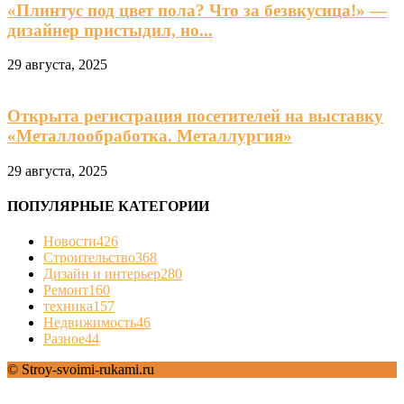
«Плинтус под цвет пола? Что за безвкусица!» —
дизайнер пристыдил, но...
29 августа, 2025
Открыта регистрация посетителей на выставку
«Металлообработка. Металлургия»
29 августа, 2025
ПОПУЛЯРНЫЕ КАТЕГОРИИ
Новости
426
Строительство
368
Дизайн и интерьер
280
Ремонт
160
техника
157
Недвижимость
46
Разное
44
© Stroy-svoimi-rukami.ru