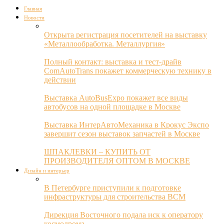
Главная
Новости
Открыта регистрация посетителей на выставку
«Металлообработка. Металлургия»
Полный контакт: выставка и тест-драйв
ComAutoTrans покажет коммерческую технику в
действии
Выставка AutoBusExpo покажет все виды
автобусов на одной площадке в Москве
Выставка ИнтерАвтоМеханика в Крокус Экспо
завершит сезон выставок запчастей в Москве
ШПАКЛЕВКИ – КУПИТЬ ОТ
ПРОИЗВОДИТЕЛЯ ОПТОМ В МОСКВЕ
Дизайн и интерьер
В Петербурге приступили к подготовке
инфраструктуры для строительства ВСМ
Дирекция Восточного подала иск к оператору
космодрома