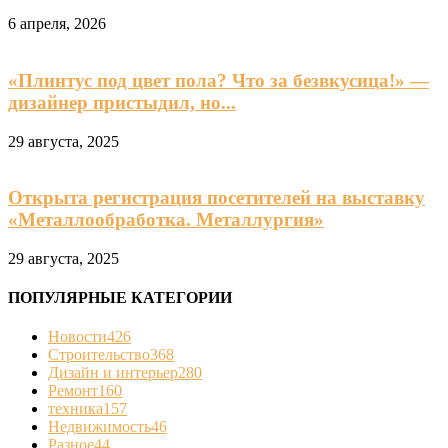
6 апреля, 2026
«Плинтус под цвет пола? Что за безвкусица!» —
дизайнер пристыдил, но...
29 августа, 2025
Открыта регистрация посетителей на выставку
«Металлообработка. Металлургия»
29 августа, 2025
ПОПУЛЯРНЫЕ КАТЕГОРИИ
Новости
426
Строительство
368
Дизайн и интерьер
280
Ремонт
160
техника
157
Недвижимость
46
Разное
44