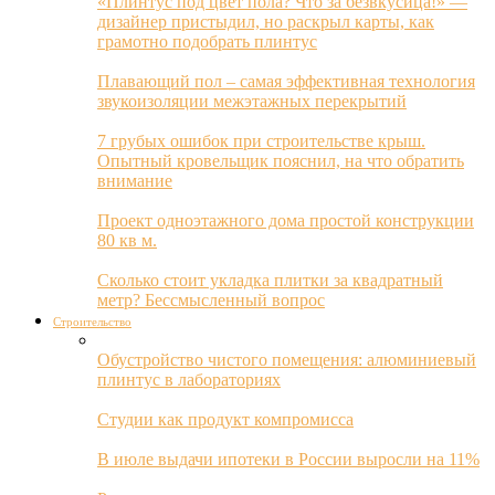
«Плинтус под цвет пола? Что за безвкусица!» —
дизайнер пристыдил, но раскрыл карты, как
грамотно подобрать плинтус
Плавающий пол – самая эффективная технология
звукоизоляции межэтажных перекрытий
7 грубых ошибок при строительстве крыш.
Опытный кровельщик пояснил, на что обратить
внимание
Проект одноэтажного дома простой конструкции
80 кв м.
Сколько стоит укладка плитки за квадратный
метр? Бессмысленный вопрос
Строительство
Обустройство чистого помещения: алюминиевый
плинтус в лабораториях
Студии как продукт компромисса
В июле выдачи ипотеки в России выросли на 11%