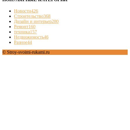
Новости
426
Строительство
368
Дизайн и интерьер
280
Ремонт
160
техника
157
Недвижимость
46
Разное
44
© Stroy-svoimi-rukami.ru