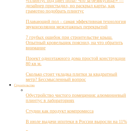
«Плинтус под цвет пола? Что за безвкусица!» —
дизайнер пристыдил, но раскрыл карты, как
грамотно подобрать плинтус
Плавающий пол – самая эффективная технология
звукоизоляции межэтажных перекрытий
7 грубых ошибок при строительстве крыш.
Опытный кровельщик пояснил, на что обратить
внимание
Проект одноэтажного дома простой конструкции
80 кв м.
Сколько стоит укладка плитки за квадратный
метр? Бессмысленный вопрос
Строительство
Обустройство чистого помещения: алюминиевый
плинтус в лабораториях
Студии как продукт компромисса
В июле выдачи ипотеки в России выросли на 11%