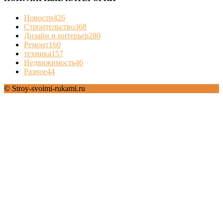
Новости
426
Строительство
368
Дизайн и интерьер
280
Ремонт
160
техника
157
Недвижимость
46
Разное
44
© Stroy-svoimi-rukami.ru