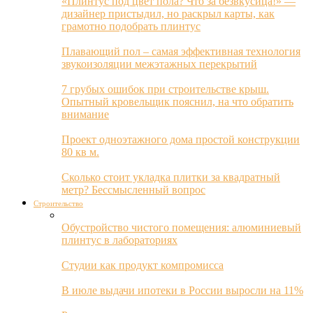
«Плинтус под цвет пола? Что за безвкусица!» —
дизайнер пристыдил, но раскрыл карты, как
грамотно подобрать плинтус
Плавающий пол – самая эффективная технология
звукоизоляции межэтажных перекрытий
7 грубых ошибок при строительстве крыш.
Опытный кровельщик пояснил, на что обратить
внимание
Проект одноэтажного дома простой конструкции
80 кв м.
Сколько стоит укладка плитки за квадратный
метр? Бессмысленный вопрос
Строительство
Обустройство чистого помещения: алюминиевый
плинтус в лабораториях
Студии как продукт компромисса
В июле выдачи ипотеки в России выросли на 11%