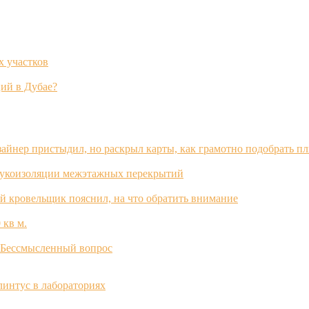
х участков
ий в Дубае?
зайнер пристыдил, но раскрыл карты, как грамотно подобрать п
вукоизоляции межэтажных перекрытий
й кровельщик пояснил, на что обратить внимание
 кв м.
? Бессмысленный вопрос
интус в лабораториях