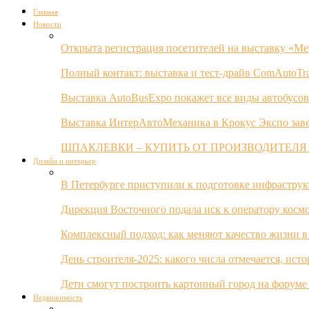
Главная
Новости
Открыта регистрация посетителей на выставку «Ме
Полный контакт: выставка и тест-драйв ComAutoTr
Выставка AutoBusExpo покажет все виды автобусов
Выставка ИнтерАвтоМеханика в Крокус Экспо заве
ШПАКЛЕВКИ – КУПИТЬ ОТ ПРОИЗВОДИТЕЛЯ
Дизайн и интерьер
В Петербурге приступили к подготовке инфрастру
Дирекция Восточного подала иск к оператору косм
Комплексный подход: как меняют качество жизни в
День строителя-2025: какого числа отмечается, ист
Дети смогут построить картонный город на форуме
Недвижимость