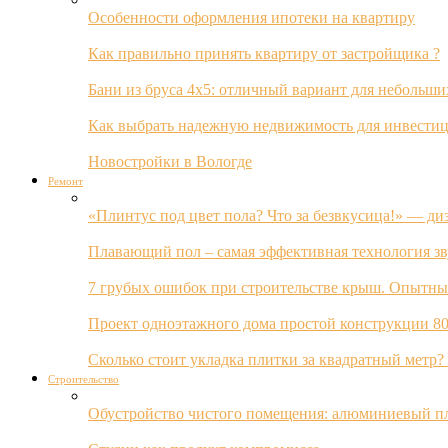
Особенности оформления ипотеки на квартиру
Как правильно принять квартиру от застройщика ?
Бани из бруса 4х5: отличный вариант для небольши
Как выбрать надежную недвижимость для инвестиц
Новостройки в Вологде
Ремонт
«Плинтус под цвет пола? Что за безвкусица!» — ди
Плавающий пол – самая эффективная технология з
7 грубых ошибок при строительстве крыш. Опытны
Проект одноэтажного дома простой конструкции 80
Сколько стоит укладка плитки за квадратный метр
Строительство
Обустройство чистого помещения: алюминиевый пл