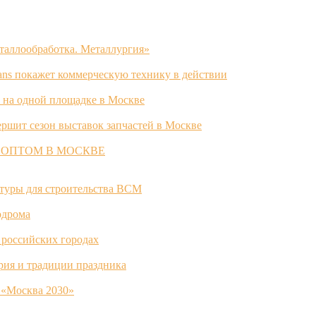
таллообработка. Металлургия»
ans покажет коммерческую технику в действии
 на одной площадке в Москве
ршит сезон выставок запчастей в Москве
 ОПТОМ В МОСКВЕ
ктуры для строительства ВСМ
одрома
 российских городах
ория и традиции праздника
 «Москва 2030»