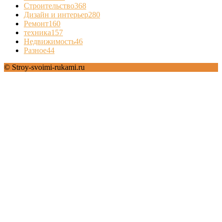
Строительство
368
Дизайн и интерьер
280
Ремонт
160
техника
157
Недвижимость
46
Разное
44
© Stroy-svoimi-rukami.ru