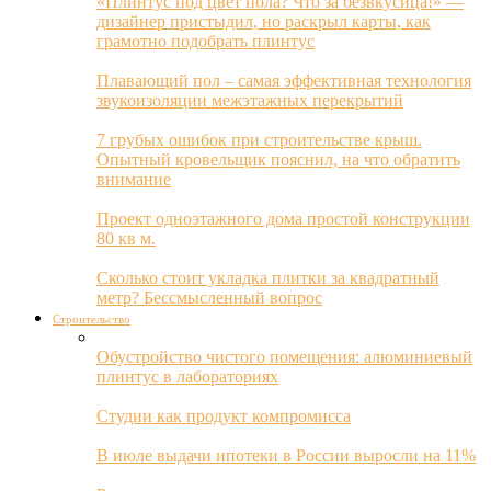
«Плинтус под цвет пола? Что за безвкусица!» —
дизайнер пристыдил, но раскрыл карты, как
грамотно подобрать плинтус
Плавающий пол – самая эффективная технология
звукоизоляции межэтажных перекрытий
7 грубых ошибок при строительстве крыш.
Опытный кровельщик пояснил, на что обратить
внимание
Проект одноэтажного дома простой конструкции
80 кв м.
Сколько стоит укладка плитки за квадратный
метр? Бессмысленный вопрос
Строительство
Обустройство чистого помещения: алюминиевый
плинтус в лабораториях
Студии как продукт компромисса
В июле выдачи ипотеки в России выросли на 11%