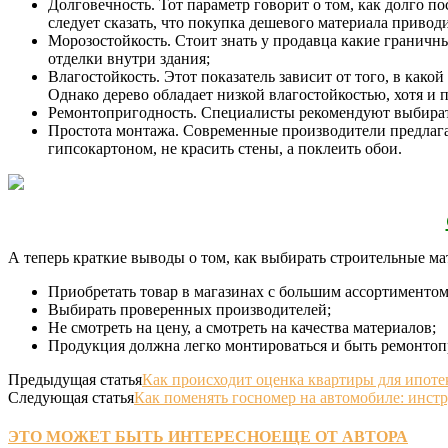
Долговечность. Тот параметр говорит о том, как долго п
следует сказать, что покупка дешевого материала приводи
Морозостойкость. Стоит знать у продавца какие граничны
отделки внутри здания;
Влагостойкость. Этот показатель зависит от того, в ка
Однако дерево обладает низкой влагостойкостью, хотя и 
Ремонтопригодность. Специалисты рекомендуют выбирать
Простота монтажа. Современные производители предлага
гипсокартоном, не красить стены, а поклеить обои.
А теперь краткие выводы о том, как выбирать строительные ма
Приобретать товар в магазинах с большим ассортиментом
Выбирать проверенных производителей;
Не смотреть на цену, а смотреть на качества материалов;
Продукция должна легко монтироваться и быть ремонтоп
Предыдущая статья
Как происходит оценка квартиры для ипоте
Следующая статья
Как поменять госномер на автомобиле: инст
ЭТО МОЖЕТ БЫТЬ ИНТЕРЕСНО
ЕЩЕ ОТ АВТОРА