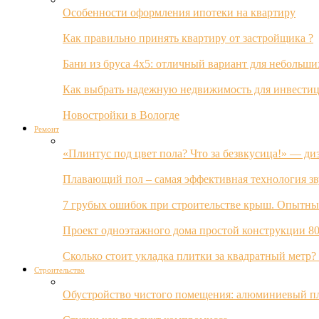
Особенности оформления ипотеки на квартиру
Как правильно принять квартиру от застройщика ?
Бани из бруса 4х5: отличный вариант для небольши
Как выбрать надежную недвижимость для инвестиц
Новостройки в Вологде
Ремонт
«Плинтус под цвет пола? Что за безвкусица!» — ди
Плавающий пол – самая эффективная технология з
7 грубых ошибок при строительстве крыш. Опытны
Проект одноэтажного дома простой конструкции 80
Сколько стоит укладка плитки за квадратный метр
Строительство
Обустройство чистого помещения: алюминиевый пл