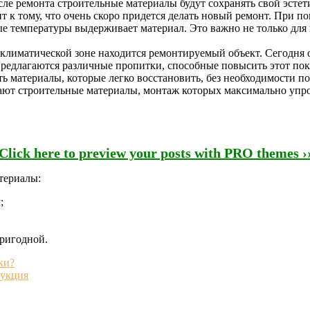
осле ремонта строительные материалы будут сохранять свой эсте
т к тому, что очень скоро придется делать новый ремонт. При п
е температуры выдерживает материал. Это важно не только для и
кой климатической зоне находится ремонтируемый объект. Сегодн
предлагаются различные пропитки, способные повысить этот пок
 материалы, которые легко восстановить, без необходимости п
ют строительные материалы, монтаж которых максимально упро
Click here to preview your posts with PRO themes ›
териалы:
;
ригодной.
ки?
рукция