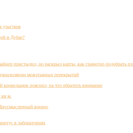
х участков
ий в Дубае?
зайнер пристыдил, но раскрыл карты, как грамотно подобрать п
вукоизоляции межэтажных перекрытий
й кровельщик пояснил, на что обратить внимание
 кв м.
? Бессмысленный вопрос
интус в лабораториях