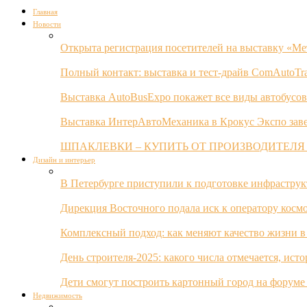
Главная
Новости
Открыта регистрация посетителей на выставку «Ме
Полный контакт: выставка и тест-драйв ComAutoTr
Выставка AutoBusExpo покажет все виды автобусов
Выставка ИнтерАвтоМеханика в Крокус Экспо заве
ШПАКЛЕВКИ – КУПИТЬ ОТ ПРОИЗВОДИТЕЛЯ
Дизайн и интерьер
В Петербурге приступили к подготовке инфрастру
Дирекция Восточного подала иск к оператору косм
Комплексный подход: как меняют качество жизни в
День строителя-2025: какого числа отмечается, ист
Дети смогут построить картонный город на форуме
Недвижимость