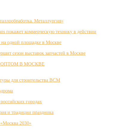
таллообработка. Металлургия»
ans покажет коммерческую технику в действии
 на одной площадке в Москве
ршит сезон выставок запчастей в Москве
 ОПТОМ В МОСКВЕ
ктуры для строительства ВСМ
одрома
 российских городах
ория и традиции праздника
 «Москва 2030»