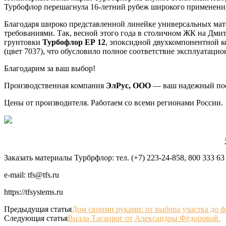
Турбофлор перешагнула 16-летний рубеж широкого применения 
Благодаря широко представленной линейке универсальных мат
требованиями. Так, весной этого года в столичном ЖК на Дми
грунтовки
Турбофлор ЕР 12
, эпоксидной двухкомпонентной 
(цвет 7037), что обусловило полное соответствие эксплуатаци
Благодарим за ваш выбор!
Производственная компания
ЭлРус, ООО
— ваш надежный пост
Цены от производителя. Работаем со всеми регионами России.
Заказать материалы Турбрфлор: тел. (+7) 223-24-858, 800 333 63
e-mail: tfs@tfs.ru
https://tfsystems.ru
Предыдущая статья
Дом своими руками: от выбора участка до
Следующая статья
Вилла Таганрог от Александры Фёдоровой.