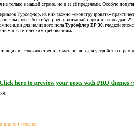
не только в нашей стране, но и за её пределами. Особую попу
ериалов Турбофлор, из них можно «сконструировать» практиче
тровском шоссе был обустроен подземный паркинг площадью 250
композиции для наливного пола
Турбофлор ЕР 30
, гладкой эпок
онным и эстетическим требованиям.
авщик высококачественных материалов для устройства и ремон
Click here to preview your posts with PRO themes ›
 88.
 финишной отделки