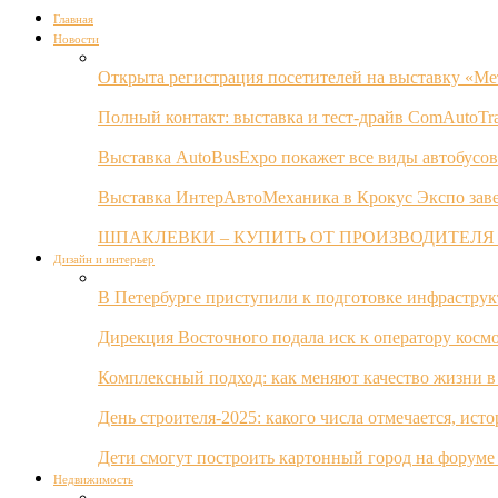
Главная
Новости
Открыта регистрация посетителей на выставку «Ме
Полный контакт: выставка и тест-драйв ComAutoTr
Выставка AutoBusExpo покажет все виды автобусов
Выставка ИнтерАвтоМеханика в Крокус Экспо заве
ШПАКЛЕВКИ – КУПИТЬ ОТ ПРОИЗВОДИТЕЛЯ
Дизайн и интерьер
В Петербурге приступили к подготовке инфрастру
Дирекция Восточного подала иск к оператору косм
Комплексный подход: как меняют качество жизни в
День строителя-2025: какого числа отмечается, ист
Дети смогут построить картонный город на форуме
Недвижимость