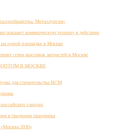
таллообработка. Металлургия»
ans покажет коммерческую технику в действии
 на одной площадке в Москве
ршит сезон выставок запчастей в Москве
 ОПТОМ В МОСКВЕ
ктуры для строительства ВСМ
одрома
 российских городах
ория и традиции праздника
 «Москва 2030»