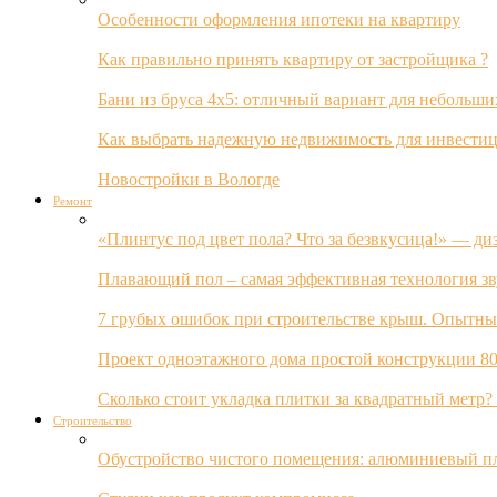
Особенности оформления ипотеки на квартиру
Как правильно принять квартиру от застройщика ?
Бани из бруса 4х5: отличный вариант для небольши
Как выбрать надежную недвижимость для инвестиц
Новостройки в Вологде
Ремонт
«Плинтус под цвет пола? Что за безвкусица!» — ди
Плавающий пол – самая эффективная технология з
7 грубых ошибок при строительстве крыш. Опытны
Проект одноэтажного дома простой конструкции 80
Сколько стоит укладка плитки за квадратный метр
Строительство
Обустройство чистого помещения: алюминиевый пл