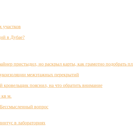
х участков
ий в Дубае?
зайнер пристыдил, но раскрыл карты, как грамотно подобрать п
вукоизоляции межэтажных перекрытий
й кровельщик пояснил, на что обратить внимание
 кв м.
? Бессмысленный вопрос
интус в лабораториях