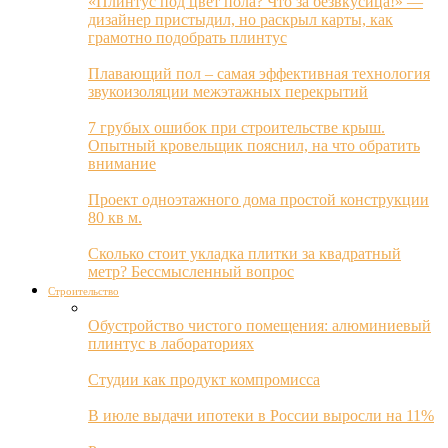
«Плинтус под цвет пола? Что за безвкусица!» —
дизайнер пристыдил, но раскрыл карты, как
грамотно подобрать плинтус
Плавающий пол – самая эффективная технология
звукоизоляции межэтажных перекрытий
7 грубых ошибок при строительстве крыш.
Опытный кровельщик пояснил, на что обратить
внимание
Проект одноэтажного дома простой конструкции
80 кв м.
Сколько стоит укладка плитки за квадратный
метр? Бессмысленный вопрос
Строительство
Обустройство чистого помещения: алюминиевый
плинтус в лабораториях
Студии как продукт компромисса
В июле выдачи ипотеки в России выросли на 11%