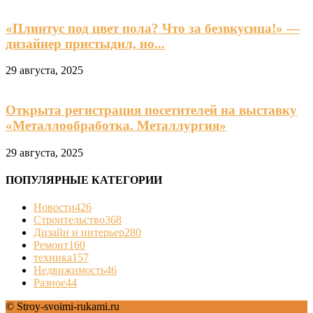
«Плинтус под цвет пола? Что за безвкусица!» —
дизайнер пристыдил, но...
29 августа, 2025
Открыта регистрация посетителей на выставку
«Металлообработка. Металлургия»
29 августа, 2025
ПОПУЛЯРНЫЕ КАТЕГОРИИ
Новости
426
Строительство
368
Дизайн и интерьер
280
Ремонт
160
техника
157
Недвижимость
46
Разное
44
© Stroy-svoimi-rukami.ru