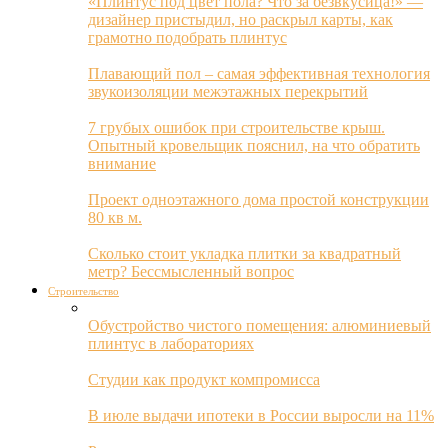
«Плинтус под цвет пола? Что за безвкусица!» —
дизайнер пристыдил, но раскрыл карты, как
грамотно подобрать плинтус
Плавающий пол – самая эффективная технология
звукоизоляции межэтажных перекрытий
7 грубых ошибок при строительстве крыш.
Опытный кровельщик пояснил, на что обратить
внимание
Проект одноэтажного дома простой конструкции
80 кв м.
Сколько стоит укладка плитки за квадратный
метр? Бессмысленный вопрос
Строительство
Обустройство чистого помещения: алюминиевый
плинтус в лабораториях
Студии как продукт компромисса
В июле выдачи ипотеки в России выросли на 11%