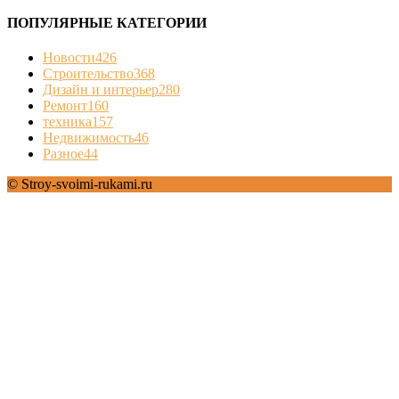
ПОПУЛЯРНЫЕ КАТЕГОРИИ
Новости
426
Строительство
368
Дизайн и интерьер
280
Ремонт
160
техника
157
Недвижимость
46
Разное
44
© Stroy-svoimi-rukami.ru