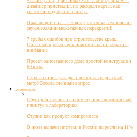
«Плинтус под цвет пола? Что за безвкусица!» —
дизайнер пристыдил, но раскрыл карты, как
грамотно подобрать плинтус
Плавающий пол – самая эффективная технология
звукоизоляции межэтажных перекрытий
7 грубых ошибок при строительстве крыш.
Опытный кровельщик пояснил, на что обратить
внимание
Проект одноэтажного дома простой конструкции
80 кв м.
Сколько стоит укладка плитки за квадратный
метр? Бессмысленный вопрос
Строительство
Обустройство чистого помещения: алюминиевый
плинтус в лабораториях
Студии как продукт компромисса
В июле выдачи ипотеки в России выросли на 11%