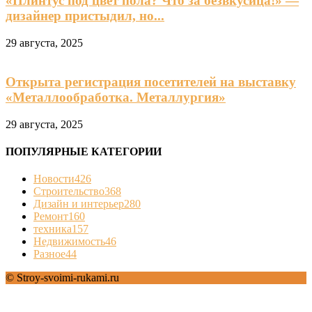
«Плинтус под цвет пола? Что за безвкусица!» —
дизайнер пристыдил, но...
29 августа, 2025
Открыта регистрация посетителей на выставку
«Металлообработка. Металлургия»
29 августа, 2025
ПОПУЛЯРНЫЕ КАТЕГОРИИ
Новости
426
Строительство
368
Дизайн и интерьер
280
Ремонт
160
техника
157
Недвижимость
46
Разное
44
© Stroy-svoimi-rukami.ru