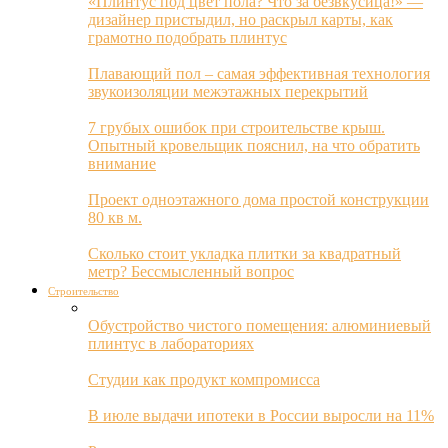
«Плинтус под цвет пола? Что за безвкусица!» —
дизайнер пристыдил, но раскрыл карты, как
грамотно подобрать плинтус
Плавающий пол – самая эффективная технология
звукоизоляции межэтажных перекрытий
7 грубых ошибок при строительстве крыш.
Опытный кровельщик пояснил, на что обратить
внимание
Проект одноэтажного дома простой конструкции
80 кв м.
Сколько стоит укладка плитки за квадратный
метр? Бессмысленный вопрос
Строительство
Обустройство чистого помещения: алюминиевый
плинтус в лабораториях
Студии как продукт компромисса
В июле выдачи ипотеки в России выросли на 11%