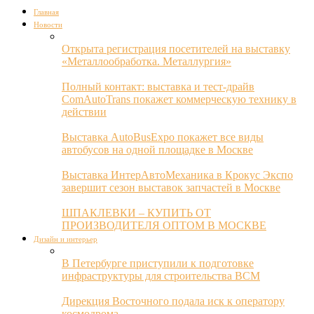
Главная
Новости
Открыта регистрация посетителей на выставку
«Металлообработка. Металлургия»
Полный контакт: выставка и тест-драйв
ComAutoTrans покажет коммерческую технику в
действии
Выставка AutoBusExpo покажет все виды
автобусов на одной площадке в Москве
Выставка ИнтерАвтоМеханика в Крокус Экспо
завершит сезон выставок запчастей в Москве
ШПАКЛЕВКИ – КУПИТЬ ОТ
ПРОИЗВОДИТЕЛЯ ОПТОМ В МОСКВЕ
Дизайн и интерьер
В Петербурге приступили к подготовке
инфраструктуры для строительства ВСМ
Дирекция Восточного подала иск к оператору
космодрома