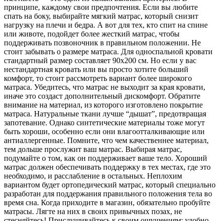
принципе, каждому свои предпочтения. Если вы любите
спать на боку, выбирайте мягкий матрас, который снизит
нагрузку на плечи и бедра. А вот для тех, кто спит на спине
или животе, подойдет более жесткий матрас, чтобы
поддерживать позвоночник в правильном положении. Не
стоит забывать о размере матраса. Для односпальной кровати
стандартный размер составляет 90х200 см. Но если у вас
нестандартная кровать или вы просто хотите больший
комфорт, то стоит рассмотреть вариант более широкого
матраса. Убедитесь, что матрас не выходит за края кровати,
иначе это создаст дополнительный дискомфорт. Обратите
внимание на материал, из которого изготовлено покрытие
матраса. Натуральные ткани лучше “дышат”, предотвращая
запотевание. Однако синтетические материалы тоже могут
быть хороши, особенно если они влагоотталкивающие или
антиаллергенные. Помните, что чем качественнее материал,
тем дольше прослужит ваш матрас. Выбирая матрас,
подумайте о том, как он поддерживает ваше тело. Хороший
матрас должен обеспечивать поддержку в тех местах, где это
необходимо, и расслабление в остальных. Неплохим
вариантом будет ортопедический матрас, который специально
разработан для поддержания правильного положения тела во
время сна. Когда приходите в магазин, обязательно пробуйте
матрасы. Лягте на них в своих привычных позах, не
стесняйтесь! Прислушивайтесь к своим ощущениям: удобно