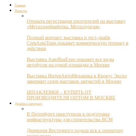
Главная
Новости
Открыта регистрация посетителей на выставку
«Металлообработка. Металлургия»
Полный контакт: выставка и тест-драйв
ComAutoTrans покажет коммерческую технику в
действии
Выставка AutoBusExpo покажет все виды
автобусов на одной площадке в Москве
Выставка ИнтерАвтоМеханика в Крокус Экспо
завершит сезон выставок запчастей в Москве
ШПАКЛЕВКИ – КУПИТЬ ОТ
ПРОИЗВОДИТЕЛЯ ОПТОМ В МОСКВЕ
Дизайн и интерьер
В Петербурге приступили к подготовке
инфраструктуры для строительства ВСМ
Дирекция Восточного подала иск к оператору
космодрома