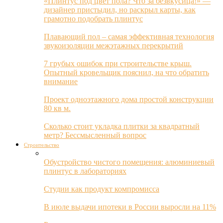
«Плинтус под цвет пола? Что за безвкусица!» —
дизайнер пристыдил, но раскрыл карты, как
грамотно подобрать плинтус
Плавающий пол – самая эффективная технология
звукоизоляции межэтажных перекрытий
7 грубых ошибок при строительстве крыш.
Опытный кровельщик пояснил, на что обратить
внимание
Проект одноэтажного дома простой конструкции
80 кв м.
Сколько стоит укладка плитки за квадратный
метр? Бессмысленный вопрос
Строительство
Обустройство чистого помещения: алюминиевый
плинтус в лабораториях
Студии как продукт компромисса
В июле выдачи ипотеки в России выросли на 11%