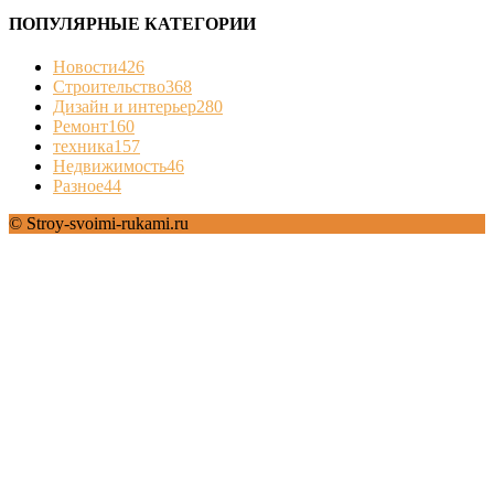
ПОПУЛЯРНЫЕ КАТЕГОРИИ
Новости
426
Строительство
368
Дизайн и интерьер
280
Ремонт
160
техника
157
Недвижимость
46
Разное
44
© Stroy-svoimi-rukami.ru