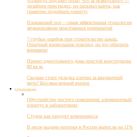
«Плинтус под цвет пола? Что за безвкусица!» —
дизайнер пристыдил, но раскрыл карты, как
грамотно подобрать плинтус
Плавающий пол – самая эффективная технология
звукоизоляции межэтажных перекрытий
7 грубых ошибок при строительстве крыш.
Опытный кровельщик пояснил, на что обратить
внимание
Проект одноэтажного дома простой конструкции
80 кв м.
Сколько стоит укладка плитки за квадратный
метр? Бессмысленный вопрос
Строительство
Обустройство чистого помещения: алюминиевый
плинтус в лабораториях
Студии как продукт компромисса
В июле выдачи ипотеки в России выросли на 11%