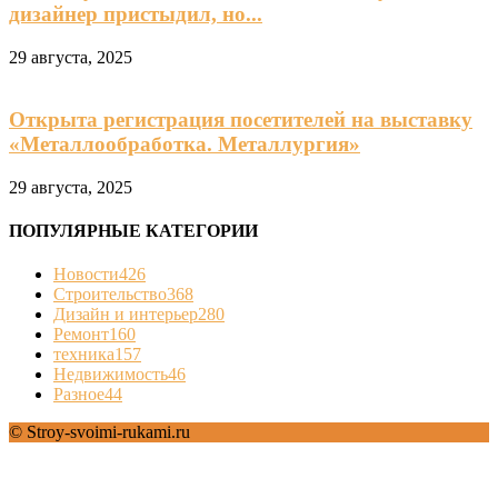
дизайнер пристыдил, но...
29 августа, 2025
Открыта регистрация посетителей на выставку
«Металлообработка. Металлургия»
29 августа, 2025
ПОПУЛЯРНЫЕ КАТЕГОРИИ
Новости
426
Строительство
368
Дизайн и интерьер
280
Ремонт
160
техника
157
Недвижимость
46
Разное
44
© Stroy-svoimi-rukami.ru