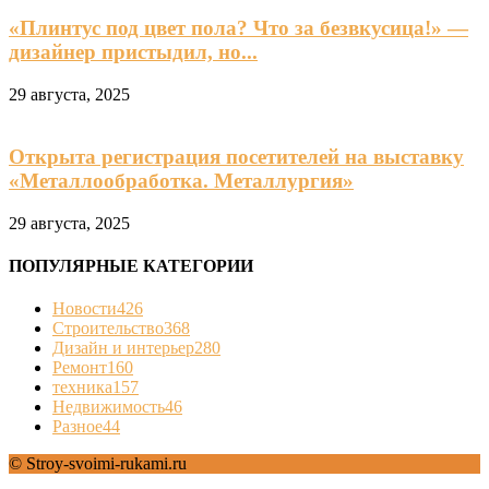
«Плинтус под цвет пола? Что за безвкусица!» —
дизайнер пристыдил, но...
29 августа, 2025
Открыта регистрация посетителей на выставку
«Металлообработка. Металлургия»
29 августа, 2025
ПОПУЛЯРНЫЕ КАТЕГОРИИ
Новости
426
Строительство
368
Дизайн и интерьер
280
Ремонт
160
техника
157
Недвижимость
46
Разное
44
© Stroy-svoimi-rukami.ru