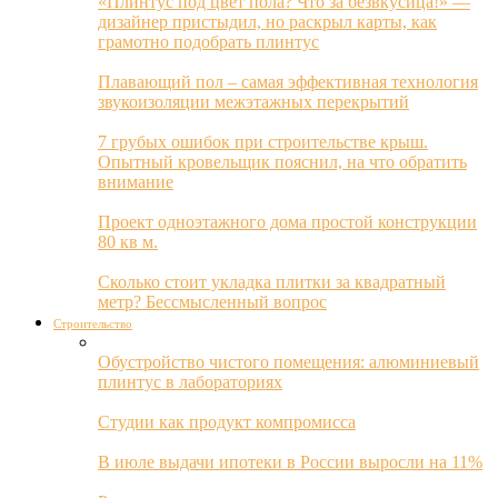
«Плинтус под цвет пола? Что за безвкусица!» —
дизайнер пристыдил, но раскрыл карты, как
грамотно подобрать плинтус
Плавающий пол – самая эффективная технология
звукоизоляции межэтажных перекрытий
7 грубых ошибок при строительстве крыш.
Опытный кровельщик пояснил, на что обратить
внимание
Проект одноэтажного дома простой конструкции
80 кв м.
Сколько стоит укладка плитки за квадратный
метр? Бессмысленный вопрос
Строительство
Обустройство чистого помещения: алюминиевый
плинтус в лабораториях
Студии как продукт компромисса
В июле выдачи ипотеки в России выросли на 11%