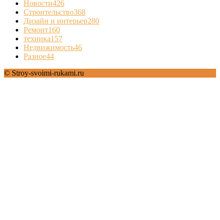
Новости
426
Строительство
368
Дизайн и интерьер
280
Ремонт
160
техника
157
Недвижимость
46
Разное
44
© Stroy-svoimi-rukami.ru