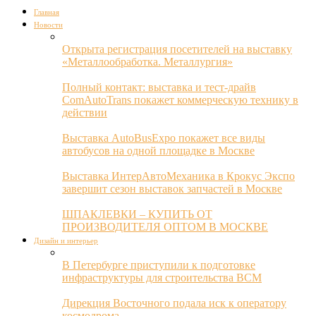
Главная
Новости
Открыта регистрация посетителей на выставку
«Металлообработка. Металлургия»
Полный контакт: выставка и тест-драйв
ComAutoTrans покажет коммерческую технику в
действии
Выставка AutoBusExpo покажет все виды
автобусов на одной площадке в Москве
Выставка ИнтерАвтоМеханика в Крокус Экспо
завершит сезон выставок запчастей в Москве
ШПАКЛЕВКИ – КУПИТЬ ОТ
ПРОИЗВОДИТЕЛЯ ОПТОМ В МОСКВЕ
Дизайн и интерьер
В Петербурге приступили к подготовке
инфраструктуры для строительства ВСМ
Дирекция Восточного подала иск к оператору
космодрома