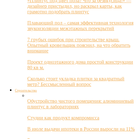
«Плинтус под цвет пола? Что за безвкусица!» —
дизайнер пристыдил, но раскрыл карты, как
грамотно подобрать плинтус
Плавающий пол – самая эффективная технология
звукоизоляции межэтажных перекрытий
7 грубых ошибок при строительстве крыш.
Опытный кровельщик пояснил, на что обратить
внимание
Проект одноэтажного дома простой конструкции
80 кв м.
Сколько стоит укладка плитки за квадратный
метр? Бессмысленный вопрос
Строительство
Обустройство чистого помещения: алюминиевый
плинтус в лабораториях
Студии как продукт компромисса
В июле выдачи ипотеки в России выросли на 11%