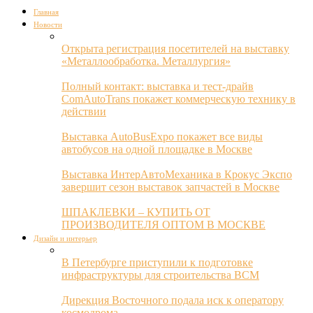
Главная
Новости
Открыта регистрация посетителей на выставку
«Металлообработка. Металлургия»
Полный контакт: выставка и тест-драйв
ComAutoTrans покажет коммерческую технику в
действии
Выставка AutoBusExpo покажет все виды
автобусов на одной площадке в Москве
Выставка ИнтерАвтоМеханика в Крокус Экспо
завершит сезон выставок запчастей в Москве
ШПАКЛЕВКИ – КУПИТЬ ОТ
ПРОИЗВОДИТЕЛЯ ОПТОМ В МОСКВЕ
Дизайн и интерьер
В Петербурге приступили к подготовке
инфраструктуры для строительства ВСМ
Дирекция Восточного подала иск к оператору
космодрома