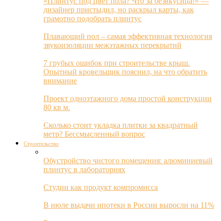
«Плинтус под цвет пола? Что за безвкусица!» —
дизайнер пристыдил, но раскрыл карты, как
грамотно подобрать плинтус
Плавающий пол – самая эффективная технология
звукоизоляции межэтажных перекрытий
7 грубых ошибок при строительстве крыш.
Опытный кровельщик пояснил, на что обратить
внимание
Проект одноэтажного дома простой конструкции
80 кв м.
Сколько стоит укладка плитки за квадратный
метр? Бессмысленный вопрос
Строительство
Обустройство чистого помещения: алюминиевый
плинтус в лабораториях
Студии как продукт компромисса
В июле выдачи ипотеки в России выросли на 11%