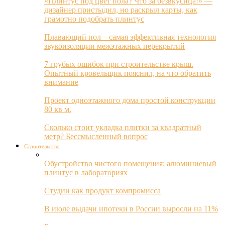
«Плинтус под цвет пола? Что за безвкусица!» —
дизайнер пристыдил, но раскрыл карты, как
грамотно подобрать плинтус
Плавающий пол – самая эффективная технология
звукоизоляции межэтажных перекрытий
7 грубых ошибок при строительстве крыш.
Опытный кровельщик пояснил, на что обратить
внимание
Проект одноэтажного дома простой конструкции
80 кв м.
Сколько стоит укладка плитки за квадратный
метр? Бессмысленный вопрос
Строительство
Обустройство чистого помещения: алюминиевый
плинтус в лабораториях
Студии как продукт компромисса
В июле выдачи ипотеки в России выросли на 11%