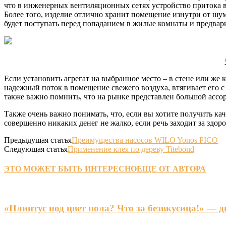
что в инженерных вентиляционных сетях устройство притока в
Более того, изделие отлично хранит помещение изнутри от шу
будет поступать перед попаданием в жилые комнаты и предвари
Если установить агрегат на выбранное место – в стене или же к
надежный поток в помещение свежего воздуха, втягивает его с 
также важно помнить, что на рынке представлен большой ассор
Также очень важно понимать, что, если вы хотите получить кач
совершенно никаких денег не жалко, если речь заходит за здоро
Предыдущая статья
Преимущества насосов WILO Yonos PICO
Следующая статья
Применение клея по дереву Titebond
ЭТО МОЖЕТ БЫТЬ ИНТЕРЕСНО
ЕЩЕ ОТ АВТОРА
«Плинтус под цвет пола? Что за безвкусица!» — 