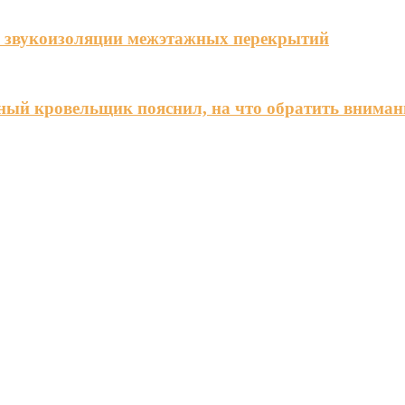
я звукоизоляции межэтажных перекрытий
ный кровельщик пояснил, на что обратить вниман