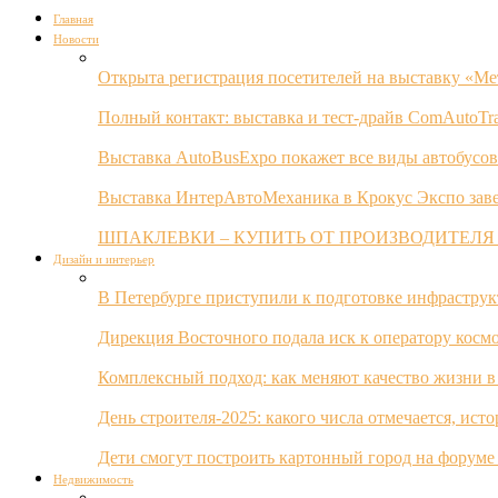
Главная
Новости
Открыта регистрация посетителей на выставку «Ме
Полный контакт: выставка и тест-драйв ComAutoTr
Выставка AutoBusExpo покажет все виды автобусов
Выставка ИнтерАвтоМеханика в Крокус Экспо заве
ШПАКЛЕВКИ – КУПИТЬ ОТ ПРОИЗВОДИТЕЛЯ
Дизайн и интерьер
В Петербурге приступили к подготовке инфрастру
Дирекция Восточного подала иск к оператору косм
Комплексный подход: как меняют качество жизни в
День строителя-2025: какого числа отмечается, ист
Дети смогут построить картонный город на форуме
Недвижимость