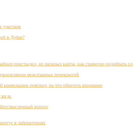
х участков
ий в Дубае?
зайнер пристыдил, но раскрыл карты, как грамотно подобрать п
вукоизоляции межэтажных перекрытий
й кровельщик пояснил, на что обратить внимание
 кв м.
? Бессмысленный вопрос
интус в лабораториях