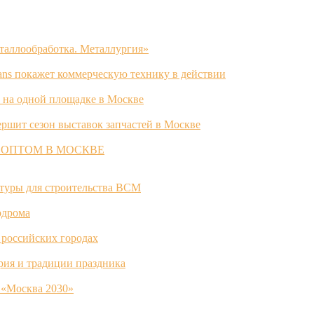
таллообработка. Металлургия»
ans покажет коммерческую технику в действии
 на одной площадке в Москве
ршит сезон выставок запчастей в Москве
 ОПТОМ В МОСКВЕ
ктуры для строительства ВСМ
одрома
 российских городах
ория и традиции праздника
 «Москва 2030»