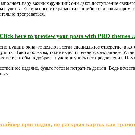
ыполняет пару важных функций: они дают поступление свежего в
ма с улицы. Если вы решите разместить прибор над радиатором
тельно прогреваться.
Click here to preview your posts with PRO themes ›
онструкции окна, то делают всегда специальное отверстие, в кот
улицы. Таким образом, такие изделия очень эффективные. Устано
тимент, чтобы подобрать, нужно изучить все предложения. Помн
ественное изделие, будьте готовы потратить деньги. Ведь качест
вье.
дизайнер пристыдил, но раскрыл карты, как грамо