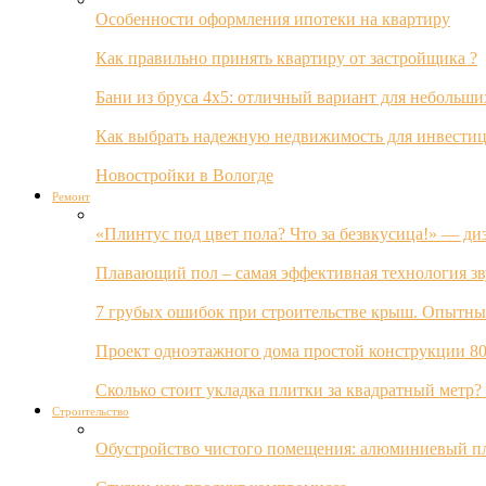
Особенности оформления ипотеки на квартиру
Как правильно принять квартиру от застройщика ?
Бани из бруса 4х5: отличный вариант для небольши
Как выбрать надежную недвижимость для инвестиц
Новостройки в Вологде
Ремонт
«Плинтус под цвет пола? Что за безвкусица!» — ди
Плавающий пол – самая эффективная технология з
7 грубых ошибок при строительстве крыш. Опытны
Проект одноэтажного дома простой конструкции 80
Сколько стоит укладка плитки за квадратный метр
Строительство
Обустройство чистого помещения: алюминиевый пл