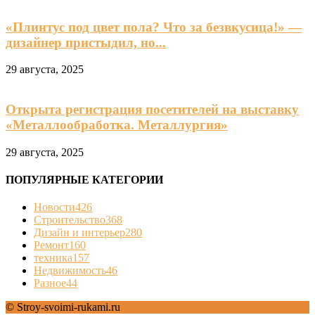
«Плинтус под цвет пола? Что за безвкусица!» —
дизайнер пристыдил, но...
29 августа, 2025
Открыта регистрация посетителей на выставку
«Металлообработка. Металлургия»
29 августа, 2025
ПОПУЛЯРНЫЕ КАТЕГОРИИ
Новости
426
Строительство
368
Дизайн и интерьер
280
Ремонт
160
техника
157
Недвижимость
46
Разное
44
© Stroy-svoimi-rukami.ru