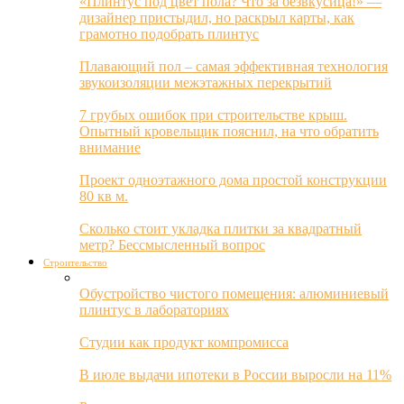
«Плинтус под цвет пола? Что за безвкусица!» —
дизайнер пристыдил, но раскрыл карты, как
грамотно подобрать плинтус
Плавающий пол – самая эффективная технология
звукоизоляции межэтажных перекрытий
7 грубых ошибок при строительстве крыш.
Опытный кровельщик пояснил, на что обратить
внимание
Проект одноэтажного дома простой конструкции
80 кв м.
Сколько стоит укладка плитки за квадратный
метр? Бессмысленный вопрос
Строительство
Обустройство чистого помещения: алюминиевый
плинтус в лабораториях
Студии как продукт компромисса
В июле выдачи ипотеки в России выросли на 11%