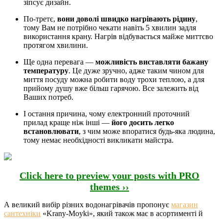
зіпсує дизайн.
По-третє,
вони доволі швидко нагрівають рідину
,
тому Вам не потрібно чекати навіть 5 хвилин задля
використання крану. Нагрів відбувається майже миттєво
протягом хвилини.
Ще одна перевага —
можливість виставляти бажану
температуру
. Це дуже зручно, адже таким чином для
миття посуду можна робити воду трохи теплою, а для
прийому душу вже більш гарячою. Все залежить від
Ваших потреб.
І остання причина, чому електронний проточний
прилад краще ніж інші —
його досить легко
встановлювати
, з чим може впоратися будь-яка людина,
тому немає необхідності викликати майстра.
Click here to preview your posts with PRO
themes ››
А великий вибір різних водонагрівачів пропонує
магазин
сантехніки
«Krany-Moyki», який також має в асортименті й