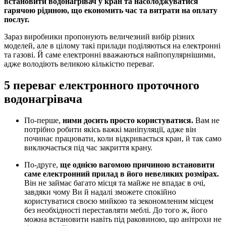
встановити водонагрівач у кран та насолоджуватися
гарячою рідиною, що економить час та витрати на оплату
послуг.
Зараз виробники пропонують величезний вибір різних
моделей, але в цілому такі прилади поділяються на електронні
та газові. Й саме електронні вважаються найпопулярнішими,
адже володіють великою кількістю переваг.
5 переваг електронного проточного
водонагрівача
По-перше,
ними досить просто користуватися.
Вам не
потрібно робити якісь важкі маніпуляції, адже він
починає працювати, коли відкривається кран, й так само
виключається під час закриття крану.
По-друге,
ще однією вагомою причиною встановити
саме електронний прилад в його невеликих розмірах.
Він не займає багато місця та майже не впадає в очі,
завдяки чому Ви й надалі зможете спокійно
користуватися своєю мийкою та зекономленим місцем
без необхідності переставляти меблі. До того ж, його
можна встановити навіть під раковиною, що анітрохи не