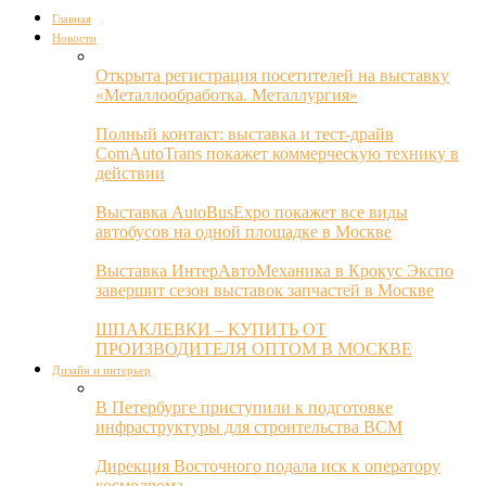
Главная
Новости
Открыта регистрация посетителей на выставку
«Металлообработка. Металлургия»
Полный контакт: выставка и тест-драйв
ComAutoTrans покажет коммерческую технику в
действии
Выставка AutoBusExpo покажет все виды
автобусов на одной площадке в Москве
Выставка ИнтерАвтоМеханика в Крокус Экспо
завершит сезон выставок запчастей в Москве
ШПАКЛЕВКИ – КУПИТЬ ОТ
ПРОИЗВОДИТЕЛЯ ОПТОМ В МОСКВЕ
Дизайн и интерьер
В Петербурге приступили к подготовке
инфраструктуры для строительства ВСМ
Дирекция Восточного подала иск к оператору
космодрома