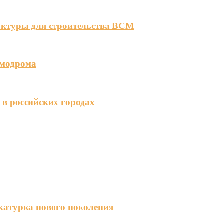
уктуры для строительства ВСМ
смодрома
 в российских городах
катурка нового поколения