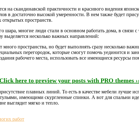
ся на скандинавской практичности и красивого видения японск
ов в достаточно высокой умеренности. В нем также будет прису
х открытых пространств.
го шара, многие люди стали в основном работать дома, в связи 
азу выделяется несколько важных направлений:
 много пространства, но будет выполнять сразу несколько важны
пециальных перегородок, которые смогут помочь уединится и зан
оздания рабочего места, использовать все имеющиеся ресурсы п
Click here to preview your posts with PRO themes ›
присутствие плавных линий. То есть в качестве мебели лучше и
тульями, имеющими скургленные спинки. А вот для спальни иде
не выглядит мягко и тепло.
ногих работ