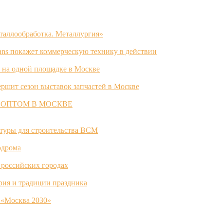
таллообработка. Металлургия»
ans покажет коммерческую технику в действии
 на одной площадке в Москве
ршит сезон выставок запчастей в Москве
 ОПТОМ В МОСКВЕ
ктуры для строительства ВСМ
одрома
 российских городах
ория и традиции праздника
 «Москва 2030»