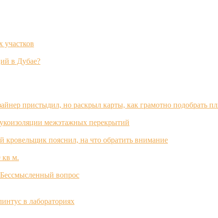
х участков
ий в Дубае?
зайнер пристыдил, но раскрыл карты, как грамотно подобрать п
вукоизоляции межэтажных перекрытий
й кровельщик пояснил, на что обратить внимание
 кв м.
? Бессмысленный вопрос
интус в лабораториях