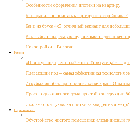
Особенности оформления ипотеки на квартиру
Как правильно принять квартиру от застройщика ?
Бани из бруса 4х5: отличный вариант для небольши
Как выбрать надежную недвижимость для инвестиц
Новостройки в Вологде
Ремонт
«Плинтус под цвет пола? Что за безвкусица!» — ди
Плавающий пол – самая эффективная технология з
7 грубых ошибок при строительстве крыш. Опытны
Проект одноэтажного дома простой конструкции 80
Сколько стоит укладка плитки за квадратный метр
Строительство
Обустройство чистого помещения: алюминиевый пл