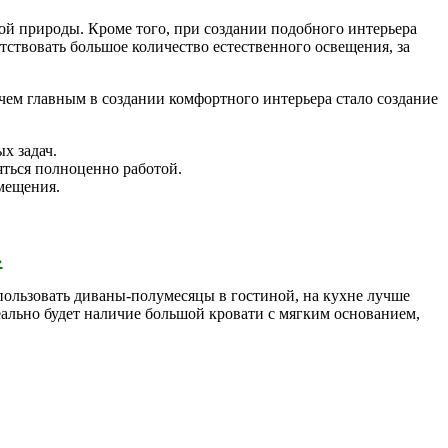
ой природы. Кроме того, при создании подобного интерьера
тствовать большое количество естественного освещения, за
с чем главным в создании комфортного интерьера стало создание
х задач.
яться полноценно работой.
омещения.
›
спользовать диваны-полумесяцы в гостиной, на кухне лучше
ально будет наличие большой кровати с мягким основанием,