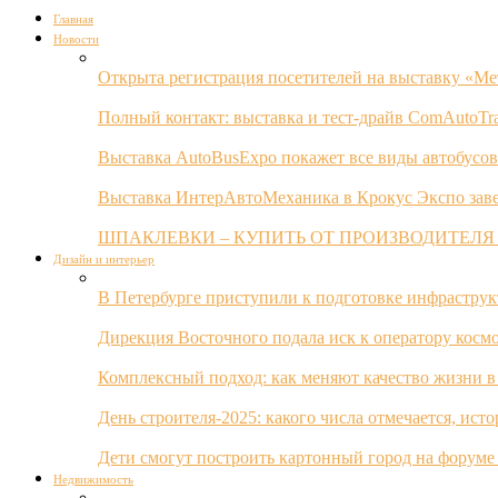
Главная
Новости
Открыта регистрация посетителей на выставку «Ме
Полный контакт: выставка и тест-драйв ComAutoTr
Выставка AutoBusExpo покажет все виды автобусов
Выставка ИнтерАвтоМеханика в Крокус Экспо заве
ШПАКЛЕВКИ – КУПИТЬ ОТ ПРОИЗВОДИТЕЛЯ
Дизайн и интерьер
В Петербурге приступили к подготовке инфрастру
Дирекция Восточного подала иск к оператору косм
Комплексный подход: как меняют качество жизни в
День строителя-2025: какого числа отмечается, ист
Дети смогут построить картонный город на форуме
Недвижимость