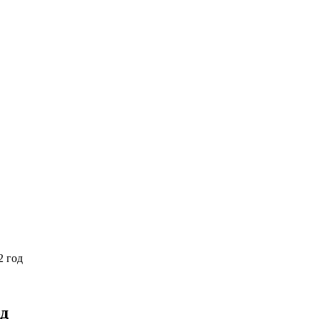
2 год
од